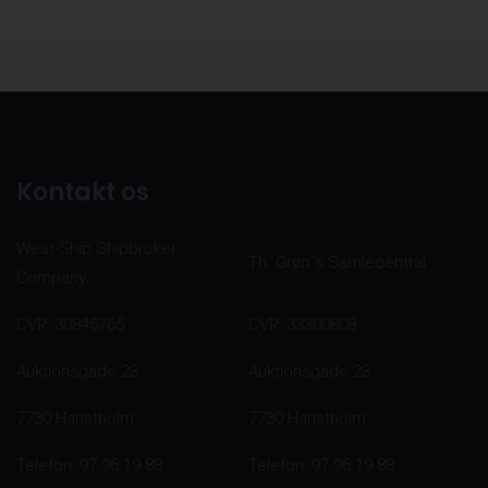
Kontakt os
West-Ship Shipbroker
Th. Grøn´s Samlecentral
Company
CVR: 30845765
CVR: 33300808
Auktionsgade 23
Auktionsgade 23
7730 Hanstholm
7730 Hanstholm
Telefon: 97 96 19 88
Telefon: 97 96 19 88