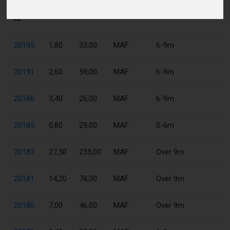
Folie
BT
KW
Kategori
Længdekategori
nr.
20195
1,80
33,00
MAF
6-9m
20191
2,60
59,00
MAF
6-9m
20186
3,40
26,00
MAF
6-9m
20185
0,80
29,00
MAF
0-6m
20183
27,50
235,00
MAF
Over 9m
20181
14,20
78,00
MAF
Over 9m
20180
7,00
46,00
MAF
Over 9m