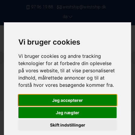
97 96 19 88
westship@westship.dk
da
Vi bruger cookies
Vi bruger cookies og andre tracking
Forside
/ Kvote/Tonnage
/ BT & KW - MAF
teknologier for at forbedre din oplevelse
på vores website, til at vise personaliseret
indhold, målrettede annoncer og til at
forstå hvor vores besøgende kommer fra.
BT & KW - MAF
Jeg accepterer
Jeg nægter
BT & KW - MAF
Skift indstillinger