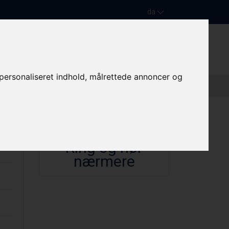
da
PASSAGER- /SLÆBE- /ARBEJDSBÅDE
KONTAKT
e personaliseret indhold, målrettede annoncer og
Ring og hør
nærmere