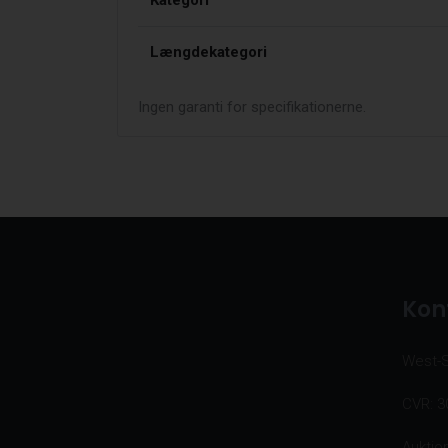
Kategori
Længdekategori
Ingen garanti for specifikationerne.
Kon
West-
CVR: 3
Auktio