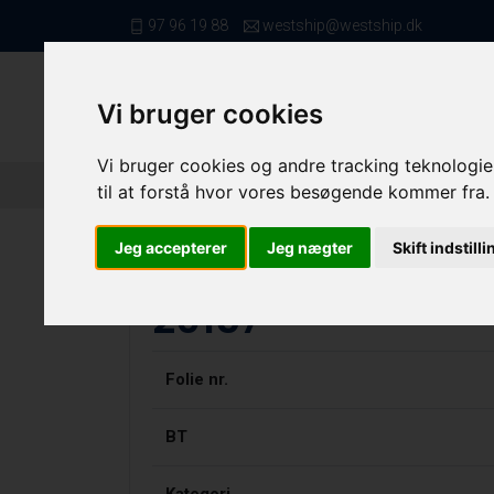
97 96 19 88
westship@westship.dk
Vi bruger cookies
Vi bruger cookies og andre tracking teknologier
Forside
/ Kvote/Tonnage
/ BT & KW - MAF
/ 2
til at forstå hvor vores besøgende kommer fra.
Jeg accepterer
Jeg nægter
Skift indstill
20157
Folie nr.
BT