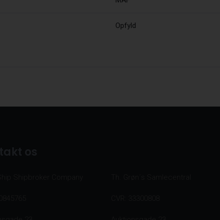
MAF
Opfyld
takt os
Ship Shipbroker Company
Th. Grøn´s Samlecentral
0845765
CVR: 33300808
nsgade 23
Auktionsgade 23