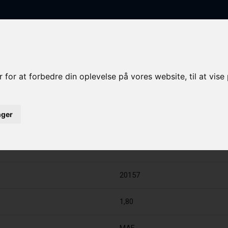
FORSIDE
FISKEFARTØJER
KVOTE/TONNAGE
LYSTBÅDE
 for at forbedre din oplevelse på vores website, til at vis
0157
inger
20157
1,80