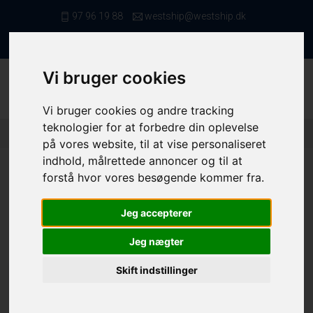
97 96 19 88
westship@westship.dk
da
Vi bruger cookies
Vi bruger cookies og andre tracking
teknologier for at forbedre din oplevelse
Forside
/ Fiskefartøjer
/ MAF Fartøjer Mellem 6 Og 9 Meter
på vores website, til at vise personaliseret
indhold, målrettede annoncer og til at
forstå hvor vores besøgende kommer fra.
MAF fartøjer mellem 6 og 9 meter
Jeg accepterer
Jeg nægter
Skift indstillinger