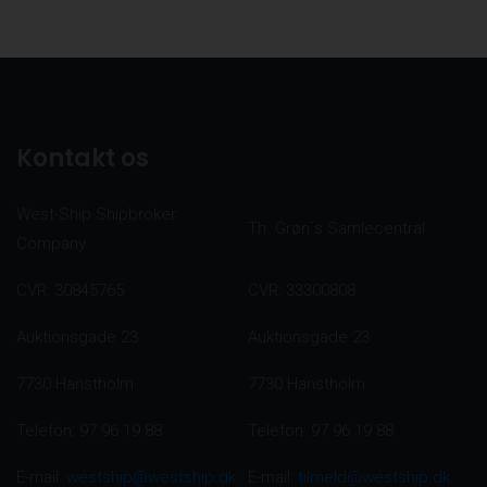
Kontakt os
West-Ship Shipbroker
Th. Grøn´s Samlecentral
Company
CVR: 30845765
CVR: 33300808
Auktionsgade 23
Auktionsgade 23
7730 Hanstholm
7730 Hanstholm
Telefon: 97 96 19 88
Telefon: 97 96 19 88
E-mail:
westship@westship.dk
E-mail:
tilmeld@westship.dk