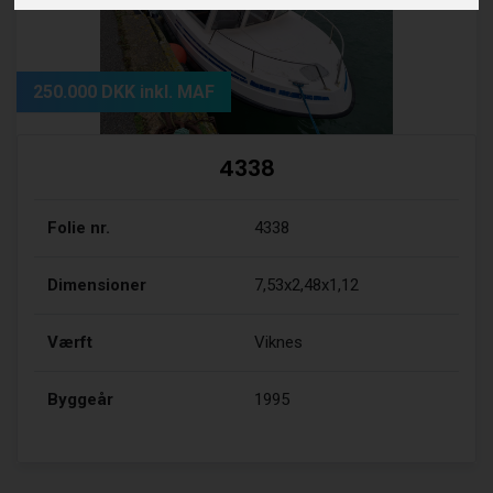
250.000 DKK inkl. MAF
4338
Folie nr.
4338
Dimensioner
7,53x2,48x1,12
Værft
Viknes
Byggeår
1995