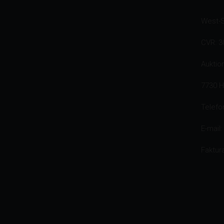
West-
CVR: 3
Auktio
7730 
Telefo
E-mail:
Faktur