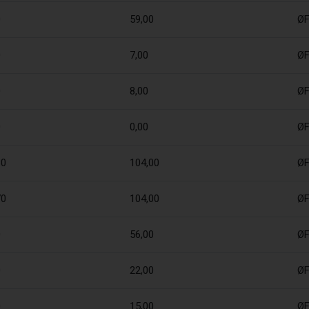
0
59,00
Ø
0
7,00
Ø
0
8,00
Ø
0
0,00
Ø
80
104,00
Ø
70
104,00
ØF
0
56,00
Ø
0
22,00
Ø
0
15,00
Ø