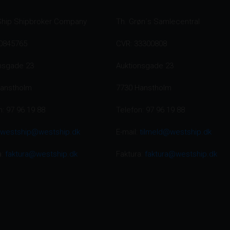
Ship Shipbroker Company
Th. Grøn´s Samlecentral
0845765
CVR: 33300808
nsgade 23
Auktionsgade 23
Hanstholm
7730 Hanstholm
n: 97 96 19 88
Telefon: 97 96 19 88
westship@westship.dk
E-mail:
tilmeld@westship.dk
a:
faktura@westship.dk
Faktura:
faktura@westship.dk