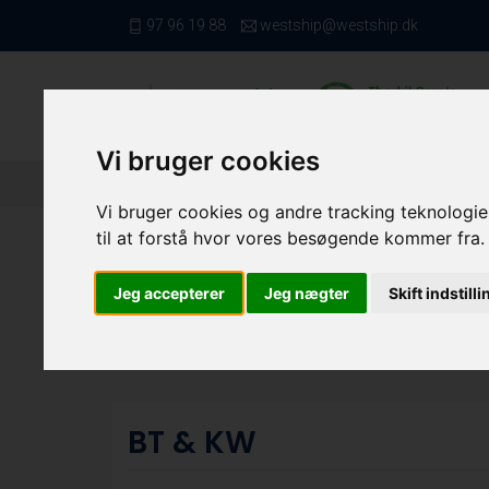
97 96 19 88
westship@westship.dk
Vi bruger cookies
Forside
/ Kvote/Tonnage
/ BT & KW
Vi bruger cookies og andre tracking teknologier
til at forstå hvor vores besøgende kommer fra.
Jeg accepterer
Jeg nægter
Skift indstill
BT & KW