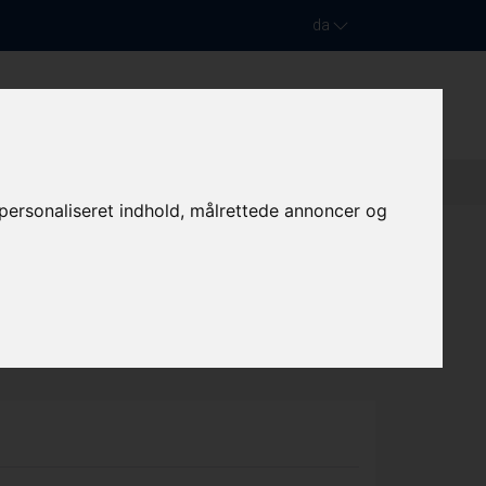
da
PASSAGER- /SLÆBE- /ARBEJDSBÅDE
KONTAKT
e personaliseret indhold, målrettede annoncer og