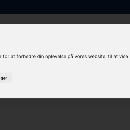
FORSIDE
FISKEFARTØJER
KVOTE/TONNAGE
LYSTBÅDE
 for at forbedre din oplevelse på vores website, til at vis
BT & KW
inger