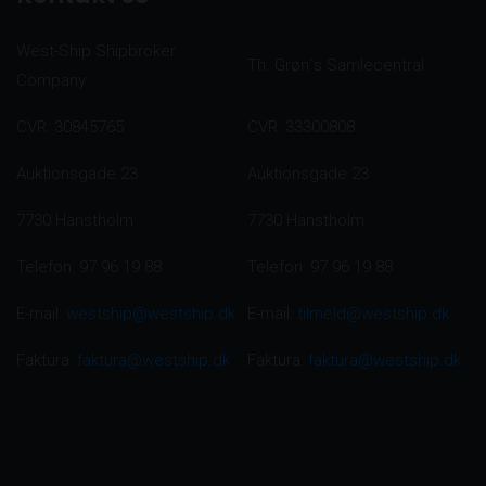
West-Ship Shipbroker
Th. Grøn´s Samlecentral
Company
CVR: 30845765
CVR: 33300808
Auktionsgade 23
Auktionsgade 23
7730 Hanstholm
7730 Hanstholm
Telefon: 97 96 19 88
Telefon: 97 96 19 88
E-mail:
westship@westship.dk
E-mail:
tilmeld@westship.dk
Faktura:
faktura@westship.dk
Faktura:
faktura@westship.dk