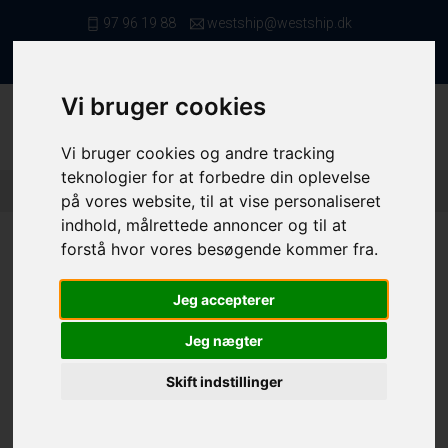
97 96 19 88
westship@westship.dk
da
Vi bruger cookies
Vi bruger cookies og andre tracking
teknologier for at forbedre din oplevelse
Forside
/ Kvote/Tonnage
/ BT & KW - MAF
/ 20134
på vores website, til at vise personaliseret
indhold, målrettede annoncer og til at
forstå hvor vores besøgende kommer fra.
Jeg accepterer
20134
Jeg nægter
Folie nr.
20134
Skift indstillinger
BT
1,40