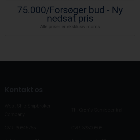
75.000/Forsøger bud - Ny
nedsat pris
Alle priser er eksklusiv moms
Kontakt os
West-Ship Shipbroker
Th. Grøn´s Samlecentral
Company
CVR: 30845765
CVR: 33300808