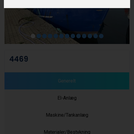
4469
Generelt
El-Anlæg
Maskine/Tankanlæg
Materialer/Bestykning