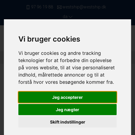
97 96 19 88
westship@westship.dk
da
Vi bruger cookies
Vi bruger cookies og andre tracking
Forside
/ Skibe
/ Passager- /Slæbe- /Arbejdsbåde
/ 4469
teknologier for at forbedre din oplevelse
på vores website, til at vise personaliseret
indhold, målrettede annoncer og til at
forstå hvor vores besøgende kommer fra.
Jeg accepterer
Jeg nægter
Skift indstillinger