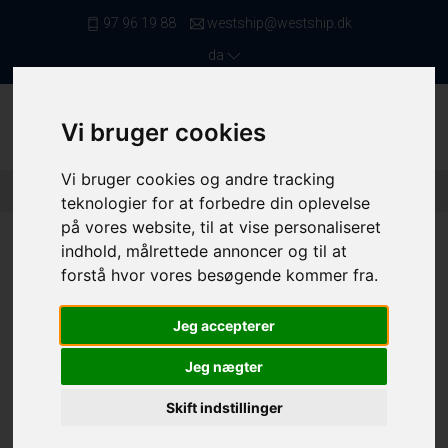
97 96 19 88
westship@westship.dk
da
Vi bruger cookies
Vi bruger cookies og andre tracking
Forside
/ Skibe
/ Lystbåde
/ 4506
teknologier for at forbedre din oplevelse
på vores website, til at vise personaliseret
indhold, målrettede annoncer og til at
forstå hvor vores besøgende kommer fra.
Jeg accepterer
Jeg nægter
Skift indstillinger