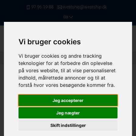
97 96 19 88
westship@westship.dk
da
Vi bruger cookies
Vi bruger cookies og andre tracking
Forside
/ Skibe
/ Lystbåde
/ 4151
teknologier for at forbedre din oplevelse
på vores website, til at vise personaliseret
indhold, målrettede annoncer og til at
forstå hvor vores besøgende kommer fra.
Jeg accepterer
Jeg nægter
Skift indstillinger