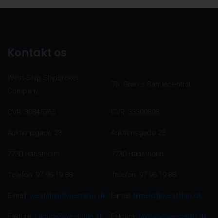
Kontakt os
West-Ship Shipbroker
Th. Grøn´s Samlecentral
Company
CVR: 30845765
CVR: 33300808
Auktionsgade 23
Auktionsgade 23
7730 Hanstholm
7730 Hanstholm
Telefon: 97 96 19 88
Telefon: 97 96 19 88
E-mail:
westship@westship.dk
E-mail:
tilmeld@westship.dk
Faktura:
faktura@westship.dk
Faktura:
faktura@westship.dk