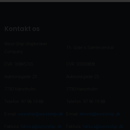
Kontakt os
West-Ship Shipbroker
Th. Grøn´s Samlecentral
Company
CVR: 30845765
CVR: 33300808
Auktionsgade 23
Auktionsgade 23
7730 Hanstholm
7730 Hanstholm
Telefon: 97 96 19 88
Telefon: 97 96 19 88
E-mail:
westship@westship.dk
E-mail:
tilmeld@westship.dk
Faktura:
faktura@westship.dk
Faktura:
faktura@westship.dk