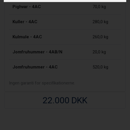
Pighvar - 4AC
70,0 kg
Kuller - 4AC
280,0 kg
Kulmule - 4AC
260,0 kg
Jomfruhummer - 4AB/N
20,0 kg
Jomfruhummer - 4AC
520,0 kg
Ingen garanti for specifikationerne.
22.000 DKK