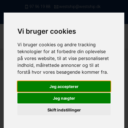
97 96 19 88
westship@westship.dk
da
Vi bruger cookies
Vi bruger cookies og andre tracking
teknologier for at forbedre din oplevelse
Forside
/ Kvote/Tonnage
/ Fiskerettigheder
/ 10372 (3)
på vores website, til at vise personaliseret
indhold, målrettede annoncer og til at
forstå hvor vores besøgende kommer fra.
Jeg accepterer
10372
Jeg nægter
Folie nr.
10372
Skift indstillinger
Slethvar - 4AC
70,0 kg