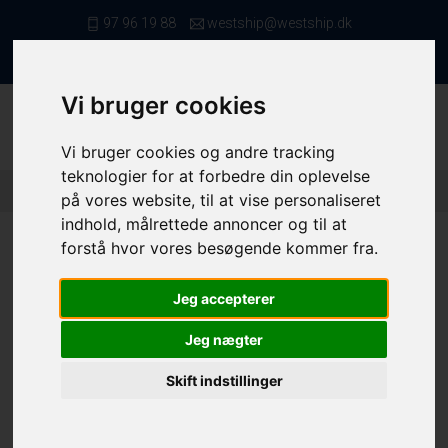
97 96 19 88
westship@westship.dk
da
Vi bruger cookies
Vi bruger cookies og andre tracking
teknologier for at forbedre din oplevelse
Forside
/ Kvote/Tonnage
/ Fiskerettigheder
/ 10355 (1)
på vores website, til at vise personaliseret
indhold, målrettede annoncer og til at
forstå hvor vores besøgende kommer fra.
Jeg accepterer
10355
Jeg nægter
Folie nr.
10355
Skift indstillinger
Kuller - 4AC
10150,0 kg