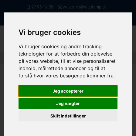
97 96 19 88
westship@westship.dk
da
Vi bruger cookies
Vi bruger cookies og andre tracking
teknologier for at forbedre din oplevelse
Forside
/ Kvote/Tonnage
/ Fiskerettigheder
/ 10351 (3)
på vores website, til at vise personaliseret
indhold, målrettede annoncer og til at
forstå hvor vores besøgende kommer fra.
Jeg accepterer
10351
Jeg nægter
Folie nr.
10351
Skift indstillinger
Rødspætte - 3BD
26600,0 kg