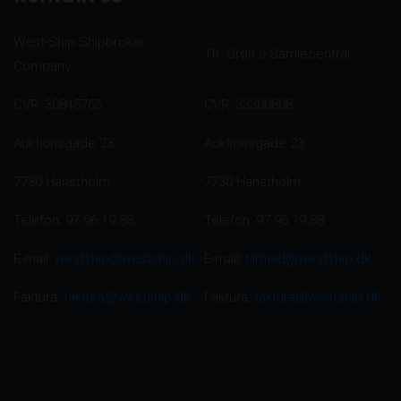
West-Ship Shipbroker
Th. Grøn´s Samlecentral
Company
CVR: 30845765
CVR: 33300808
Auktionsgade 23
Auktionsgade 23
7730 Hanstholm
7730 Hanstholm
Telefon: 97 96 19 88
Telefon: 97 96 19 88
E-mail:
westship@westship.dk
E-mail:
tilmeld@westship.dk
Faktura:
faktura@westship.dk
Faktura:
faktura@westship.dk