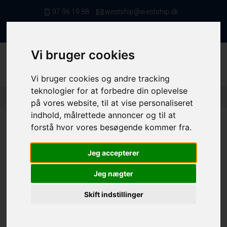
97 96 19 88
westship@westship.dk
da
Vi bruger cookies
Vi bruger cookies og andre tracking
teknologier for at forbedre din oplevelse
Forside
/ Kvote/Tonnage
/ Fiskerettigheder
/ 10341 (3) (1)
på vores website, til at vise personaliseret
indhold, målrettede annoncer og til at
forstå hvor vores besøgende kommer fra.
Jeg accepterer
10341
Jeg nægter
Folie nr.
10341
Skift indstillinger
Pighvar - 4AC
30,0 kg