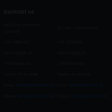
Kontakt os
West-Ship Shipbroker
Th. Grøn´s Samlecentral
Company
CVR: 30845765
CVR: 33300808
Auktionsgade 23
Auktionsgade 23
7730 Hanstholm
7730 Hanstholm
Telefon: 97 96 19 88
Telefon: 97 96 19 88
E-mail:
westship@westship.dk
E-mail:
tilmeld@westship.dk
Faktura:
faktura@westship.dk
Faktura:
faktura@westship.dk