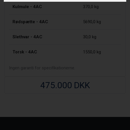
Kulmule - 4AC
370,0 kg
Rødspætte - 4AC
5690,0 kg
Slethvar - 4AC
30,0 kg
Torsk - 4AC
1550,0 kg
Ingen garanti for specifikationerne.
475.000 DKK