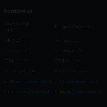
Kontakt os
West-Ship Shipbroker
Th. Grøn´s Samlecentral
Company
CVR: 30845765
CVR: 33300808
Auktionsgade 23
Auktionsgade 23
7730 Hanstholm
7730 Hanstholm
Telefon: 97 96 19 88
Telefon: 97 96 19 88
E-mail:
westship@westship.dk
E-mail:
tilmeld@westship.dk
Faktura:
faktura@westship.dk
Faktura:
faktura@westship.dk