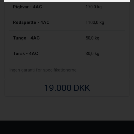
Pighvar - 4AC
170,0 kg
Rødspætte - 4AC
1100,0 kg
Tunge - 4AC
50,0 kg
Torsk - 4AC
30,0 kg
Ingen garanti for specifikationerne.
19.000 DKK