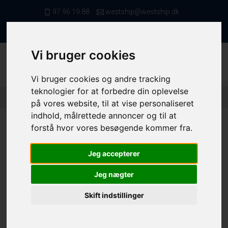
97 96 19 88
westship@westship.dk
da
Vi bruger cookies
Vi bruger cookies og andre tracking
teknologier for at forbedre din oplevelse
Forside
/ Kvote/Tonnage
/ Fiskerettigheder
/ 10339 (2)
på vores website, til at vise personaliseret
indhold, målrettede annoncer og til at
forstå hvor vores besøgende kommer fra.
Jeg accepterer
10339
Jeg nægter
Folie nr.
10339
Skift indstillinger
Slethvar - 4AC
170,0 kg