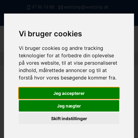
97 96 19 88
westship@westship.dk
da
Vi bruger cookies
Vi bruger cookies og andre tracking
teknologier for at forbedre din oplevelse
Forside
/ Kvote/Tonnage
/ Fiskerettigheder
/ 10324 (7)
på vores website, til at vise personaliseret
indhold, målrettede annoncer og til at
forstå hvor vores besøgende kommer fra.
Jeg accepterer
10324
Jeg nægter
Folie nr.
10324
Skift indstillinger
Mørksej - 3+4
2070,0 kg