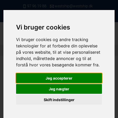
97 96 19 88
westship@westship.dk
da
Vi bruger cookies
Vi bruger cookies og andre tracking
teknologier for at forbedre din oplevelse
Forside
/ Kvote/Tonnage
/ Fiskerettigheder
/ 10321 (2)
på vores website, til at vise personaliseret
indhold, målrettede annoncer og til at
forstå hvor vores besøgende kommer fra.
Jeg accepterer
10321
Jeg nægter
Folie nr.
10321
Skift indstillinger
Tunge - 3A-D
560,0 kg