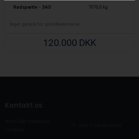
Rødspætte - 3AS
7070,0 kg
Ingen garanti for specifikationerne.
120.000 DKK
Kontakt os
West-Ship Shipbroker
Th. Grøn´s Samlecentral
Company