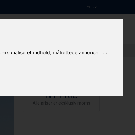
da
PASSAGER- /SLÆBE- /ARBEJDSBÅDE
KONTAKT
e personaliseret indhold, målrettede annoncer og
10.000.000 DKK
NY PRIS
Alle priser er eksklusiv moms