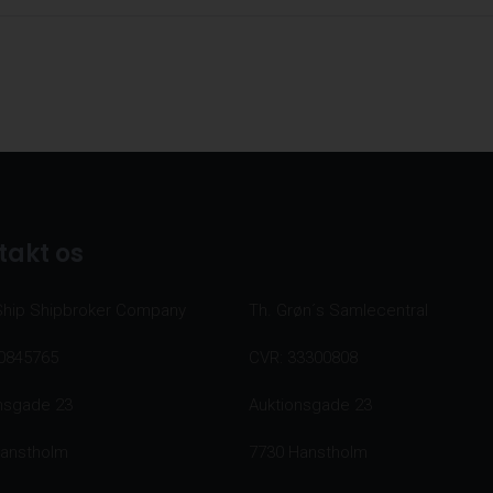
takt os
Ship Shipbroker Company
Th. Grøn´s Samlecentral
0845765
CVR: 33300808
nsgade 23
Auktionsgade 23
Hanstholm
7730 Hanstholm