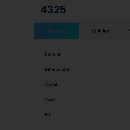
4325
Generelt
El-Anlæg
Folie nr.
Dimensioner
Årstal
Værft
BT