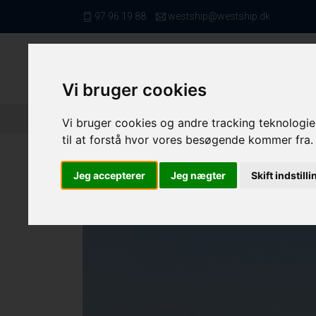
97 96 19 88
westship@westship.dk
Vi bruger cookies
Forside
/ Fiskefartøjer
/ Trawlere Mellem 17,00 
Vi bruger cookies og andre tracking teknologier
til at forstå hvor vores besøgende kommer fra.
Jeg accepterer
Jeg nægter
Skift indstill