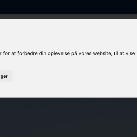
FORSIDE
FISKEFARTØJER
KVOTE/TONNAGE
LYSTBÅDE
Og 23,99 Meter​
/ 4325
 for at forbedre din oplevelse på vores website, til at vis
inger