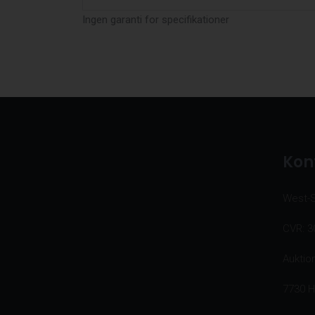
Ingen garanti for specifikationer
Kon
West-
CVR: 3
Auktio
7730 