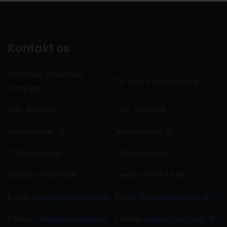
Kontakt os
West-Ship Shipbroker
Th. Grøn´s Samlecentral
Company
CVR: 30845765
CVR: 33300808
Auktionsgade 23
Auktionsgade 23
7730 Hanstholm
7730 Hanstholm
Telefon: 97 96 19 88
Telefon: 97 96 19 88
E-mail:
westship@westship.dk
E-mail:
tilmeld@westship.dk
Faktura:
faktura@westship.dk
Faktura:
faktura@westship.dk