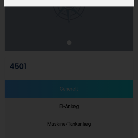
4501
Generelt
El-Anlæg
Maskine/Tankanlæg