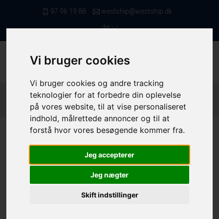
97 96 19 88
westship@westship.dk
da
Vi bruger cookies
Vi bruger cookies og andre tracking
teknologier for at forbedre din oplevelse
Forside
/ Fiskefartøjer
/ Trawlere Mellem 12,00 Og 16,99
på vores website, til at vise personaliseret
Meter
/ 4501 (1)
indhold, målrettede annoncer og til at
forstå hvor vores besøgende kommer fra.
Jeg accepterer
Jeg nægter
Skift indstillinger