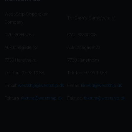
West-Ship Shipbroker
Th. Grøn´s Samlecentral
Company
CVR: 30845765
CVR: 33300808
Auktionsgade 23
Auktionsgade 23
7730 Hanstholm
7730 Hanstholm
Telefon: 97 96 19 88
Telefon: 97 96 19 88
E-mail:
westship@westship.dk
E-mail:
tilmeld@westship.dk
Faktura:
faktura@westship.dk
Faktura:
faktura@westship.dk