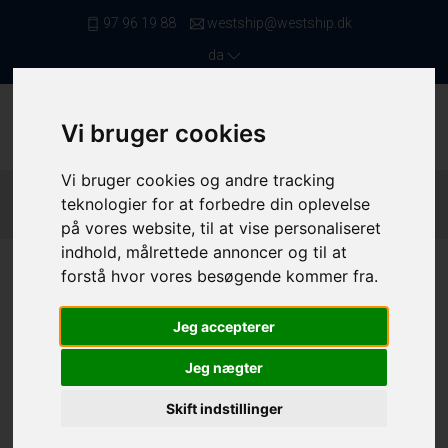
97 96 19 88
westship@westship.dk
da
Vi bruger cookies
Vi bruger cookies og andre tracking
Forside
/ Fiskefartøjer
/ Trawlere Mellem 12,00 Og 16,99
teknologier for at forbedre din oplevelse
Meter
/ 4199
på vores website, til at vise personaliseret
indhold, målrettede annoncer og til at
forstå hvor vores besøgende kommer fra.
Jeg accepterer
Jeg nægter
Skift indstillinger