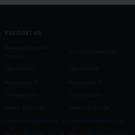
Kontakt os
West-Ship Shipbroker
Th. Grøn´s Samlecentral
Company
CVR: 30845765
CVR: 33300808
Auktionsgade 23
Auktionsgade 23
7730 Hanstholm
7730 Hanstholm
Telefon: 97 96 19 88
Telefon: 97 96 19 88
E-mail:
westship@westship.dk
E-mail:
tilmeld@westship.dk
Faktura:
faktura@westship.dk
Faktura:
faktura@westship.dk