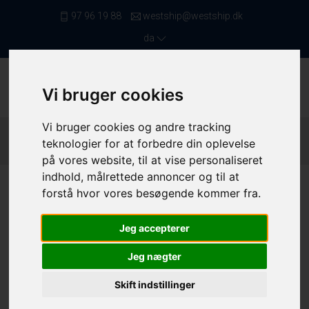
97 96 19 88
westship@westship.dk
da
Vi bruger cookies
Vi bruger cookies og andre tracking
Forside
/ Fiskefartøjer
/ Trawlere Mellem 12,00 Og 16,99
teknologier for at forbedre din oplevelse
Meter
/ 4157
på vores website, til at vise personaliseret
indhold, målrettede annoncer og til at
forstå hvor vores besøgende kommer fra.
Jeg accepterer
Jeg nægter
Skift indstillinger