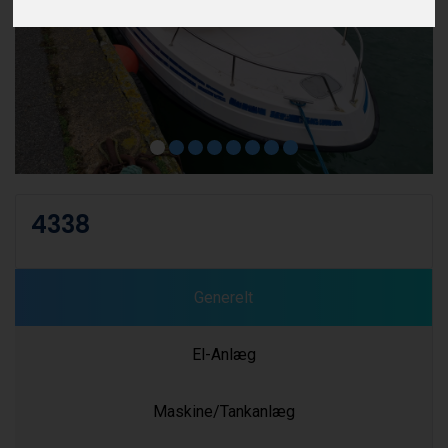
4338
Generelt
El-Anlæg
Maskine/Tankanlæg