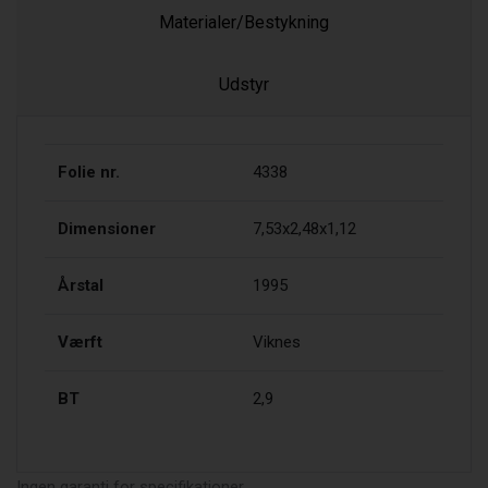
Materialer/Bestykning
Udstyr
Folie nr.
4338
Dimensioner
7,53x2,48x1,12
Årstal
1995
Værft
Viknes
BT
2,9
Ingen garanti for specifikationer