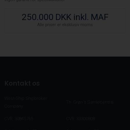
250.000 DKK inkl. MAF
Alle priser er eksklusiv moms
Kontakt os
West-Ship Shipbroker
Th. Grøn´s Samlecentral
Company
CVR: 30845765
CVR: 33300808