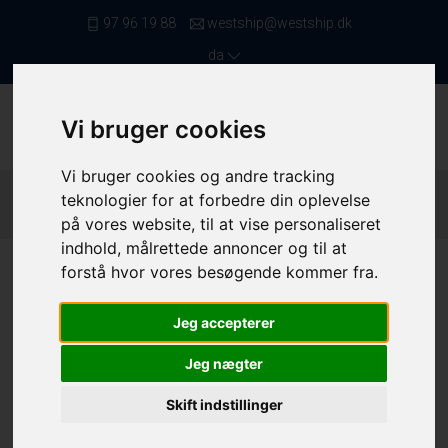
97 96 19 88
westship@westship.dk
da
Vi bruger cookies
Vi bruger cookies og andre tracking
Forside
/ Fiskefartøjer
/ MAF Fartøjer Mellem 6 Og 9 Meter
/
teknologier for at forbedre din oplevelse
4338
på vores website, til at vise personaliseret
indhold, målrettede annoncer og til at
forstå hvor vores besøgende kommer fra.
Jeg accepterer
Jeg nægter
Skift indstillinger