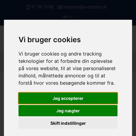
97 96 19 88
westship@westship.dk
en
Vi bruger cookies
Vi bruger cookies og andre tracking
Front Page
/ Saleslist
/ Trawlers From 17,00 To 23,99 Meters
teknologier for at forbedre din oplevelse
/ 4044
på vores website, til at vise personaliseret
indhold, målrettede annoncer og til at
forstå hvor vores besøgende kommer fra.
Jeg accepterer
Jeg nægter
Skift indstillinger