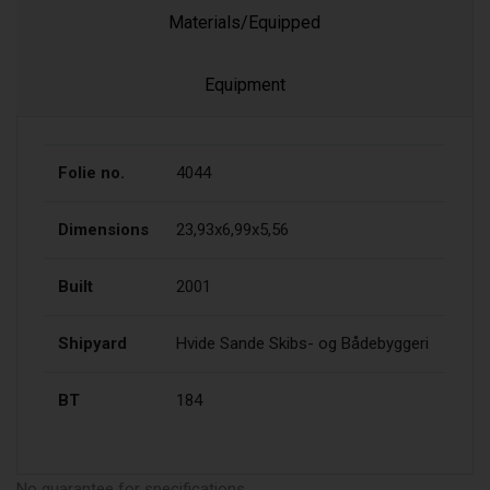
Materials/Equipped
Equipment
Folie no.
4044
Dimensions
23,93x6,99x5,56
Built
2001
Shipyard
Hvide Sande Skibs- og Bådebyggeri
BT
184
No guarantee for specifications