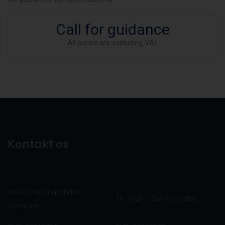
Call for guidance
All prices are excluding VAT
Kontakt os
West-Ship Shipbroker
Th. Grøn´s Samlecentral
Company