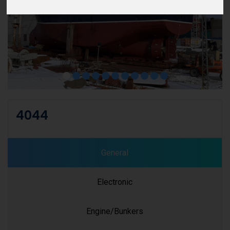
4044
General
Electronic
Engine/Bunkers