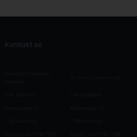
Kontakt os
West-Ship Shipbroker
Th. Grøn´s Samlecentral
Company
CVR: 30845765
CVR: 33300808
Auktionsgade 23
Auktionsgade 23
7730 Hanstholm
7730 Hanstholm
Telefon: + 45 97 96 19 88
Telefon: +45 97 96 19 88