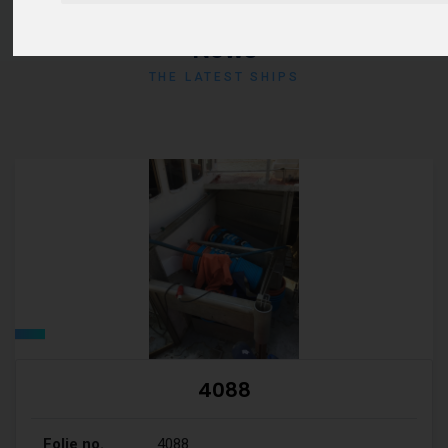
News
THE LATEST SHIPS
4088
Folie no.
4088