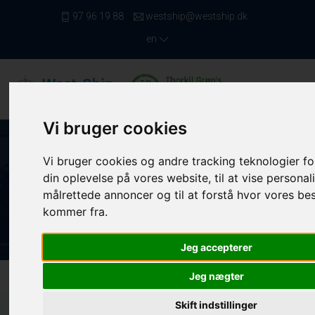
97 96 19 88
westship@westship.dk
en
Vi bruger cookies
TH. GRØN'S
Vi bruger cookies og andre tracking teknologier fo
SAMLECENTRAL
din oplevelse på vores website, til at vise personal
målrettede annoncer og til at forstå hvor vores b
ALWAYS READY TO RECEIVE YOUR FISH AT THE QUAY
kommer fra.
Jeg accepterer
Jeg nægter
Skift indstillinger