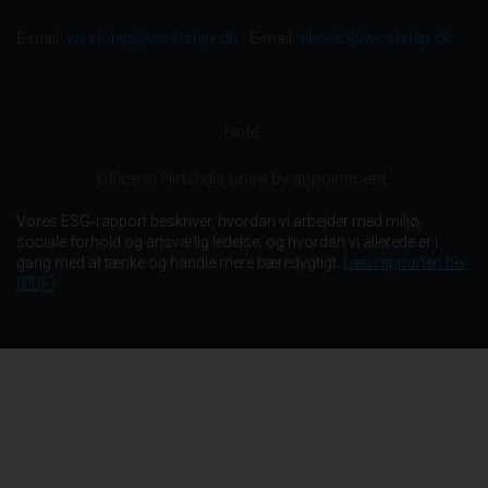
E-mail:
westship@westship.dk
E-mail:
tilmeld@westship.dk
Note:​
Office in Hirtshals open by appointment.
Vores ESG‑rapport beskriver, hvordan vi arbejder med miljø,
sociale forhold og ansvarlig ledelse, og hvordan vi allerede er i
gang med at tænke og handle mere bæredygtigt.
Læs rapporten her
(PDF)