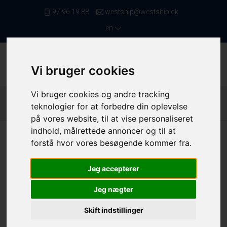
97 96 19 88
westship@westship.dk
en
Vi bruger cookies
Vi bruger cookies og andre tracking
Front Page
/ Saleslist
/ Trawlers From 12,00 To 16,99 Meters
teknologier for at forbedre din oplevelse
/ 4431
på vores website, til at vise personaliseret
indhold, målrettede annoncer og til at
forstå hvor vores besøgende kommer fra.
Jeg accepterer
Jeg nægter
Skift indstillinger