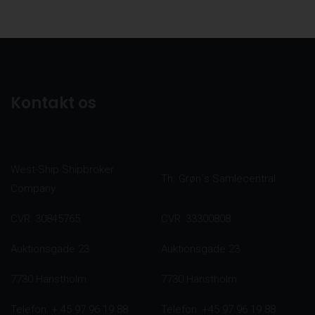
Kontakt os
West-Ship Shipbroker
Th. Grøn´s Samlecentral
Company
CVR: 30845765
CVR: 33300808
Auktionsgade 23
Auktionsgade 23
7730 Hanstholm
7730 Hanstholm
Telefon: + 45 97 96 19 88
Telefon: +45 97 96 19 88