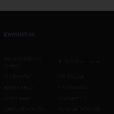
Kontakt os
West-Ship Shipbroker
Th. Grøn´s Samlecentral
Company
CVR: 30845765
CVR: 33300808
Auktionsgade 23
Auktionsgade 23
7730 Hanstholm
7730 Hanstholm
Telefon: + 45 97 96 19 88
Telefon: +45 97 96 19 88