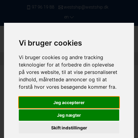
97 96 19 88
westship@westship.dk
en
Vi bruger cookies
Vi bruger cookies og andre tracking
Front Page
/ Saleslist
/ Trawlers Below 11,99 Meters
/ 4215
teknologier for at forbedre din oplevelse
på vores website, til at vise personaliseret
indhold, målrettede annoncer og til at
forstå hvor vores besøgende kommer fra.
Jeg accepterer
Jeg nægter
Skift indstillinger