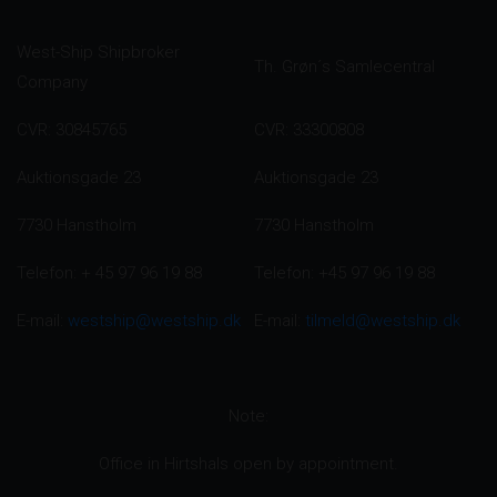
West-Ship Shipbroker
Th. Grøn´s Samlecentral
Company
CVR: 30845765
CVR: 33300808
Auktionsgade 23
Auktionsgade 23
7730 Hanstholm
7730 Hanstholm
Telefon: + 45 97 96 19 88
Telefon: +45 97 96 19 88
E-mail:
westship@westship.dk
E-mail:
tilmeld@westship.dk
Note:​
Office in Hirtshals open by appointment.