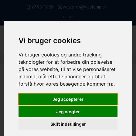
97 96 19 88
westship@westship.dk
en
Vi bruger cookies
Vi bruger cookies og andre tracking
Front Page
/ Saleslist
/ Netters Below 11,99 Meters
/ 4508
teknologier for at forbedre din oplevelse
på vores website, til at vise personaliseret
indhold, målrettede annoncer og til at
forstå hvor vores besøgende kommer fra.
Jeg accepterer
Jeg nægter
Skift indstillinger