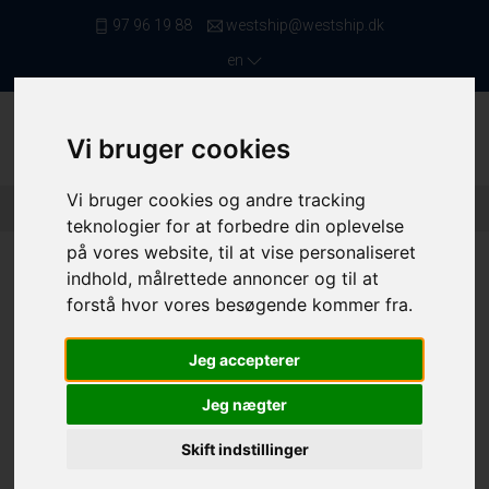
97 96 19 88
westship@westship.dk
en
Vi bruger cookies
Vi bruger cookies og andre tracking
Front Page
/ Saleslist
/ Netters Below 11,99 Meters
/ 4465
teknologier for at forbedre din oplevelse
på vores website, til at vise personaliseret
indhold, målrettede annoncer og til at
forstå hvor vores besøgende kommer fra.
Jeg accepterer
Jeg nægter
Skift indstillinger