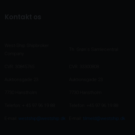
Kontakt os
West-Ship Shipbroker
Th. Grøn´s Samlecentral
Company
CVR: 30845765
CVR: 33300808
Auktionsgade 23
Auktionsgade 23
7730 Hanstholm
7730 Hanstholm
Telefon: + 45 97 96 19 88
Telefon: +45 97 96 19 88
E-mail:
westship@westship.dk
E-mail:
tilmeld@westship.dk