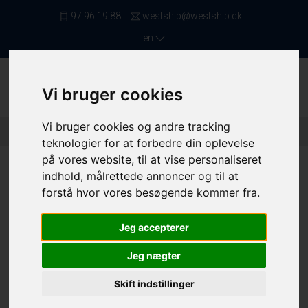
97 96 19 88
westship@westship.dk
en
Vi bruger cookies
Vi bruger cookies og andre tracking
Front Page
/ Saleslist
/ Netters Below 11,99 Meters
/ 4364
teknologier for at forbedre din oplevelse
på vores website, til at vise personaliseret
indhold, målrettede annoncer og til at
forstå hvor vores besøgende kommer fra.
Jeg accepterer
Jeg nægter
Skift indstillinger