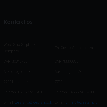
Kontakt os
West-Ship Shipbroker
Th. Grøn´s Samlecentral
Company
CVR: 30845765
CVR: 33300808
Auktionsgade 23
Auktionsgade 23
7730 Hanstholm
7730 Hanstholm
Telefon: + 45 97 96 19 88
Telefon: +45 97 96 19 88
E-mail:
westship@westship.dk
E-mail:
tilmeld@westship.dk