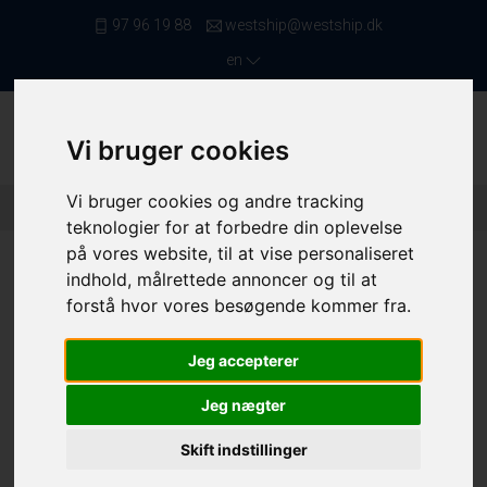
97 96 19 88
westship@westship.dk
en
Vi bruger cookies
Vi bruger cookies og andre tracking
Front Page
/ Saleslist
/ MAF Fartøjer Under 6 Meter
/ 4402
teknologier for at forbedre din oplevelse
på vores website, til at vise personaliseret
indhold, målrettede annoncer og til at
forstå hvor vores besøgende kommer fra.
Jeg accepterer
Jeg nægter
Skift indstillinger