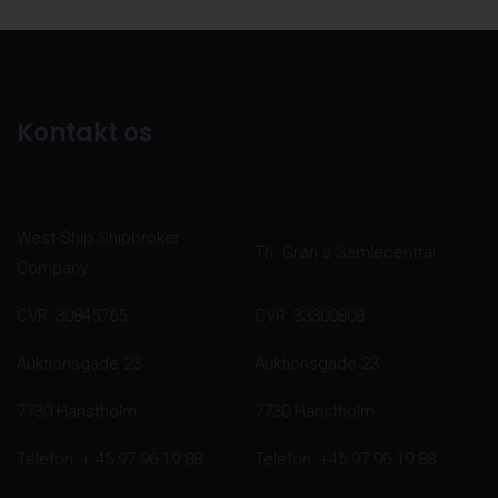
Kontakt os
West-Ship Shipbroker
Th. Grøn´s Samlecentral
Company
CVR: 30845765
CVR: 33300808
Auktionsgade 23
Auktionsgade 23
7730 Hanstholm
7730 Hanstholm
Telefon: + 45 97 96 19 88
Telefon: +45 97 96 19 88