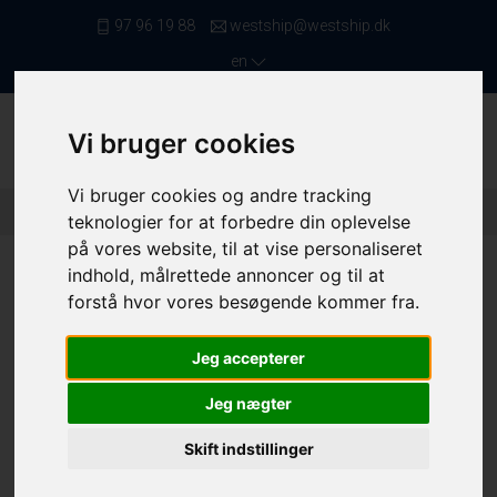
97 96 19 88
westship@westship.dk
en
Vi bruger cookies
Vi bruger cookies og andre tracking
Front Page
/ Saleslist
/ Danish Seiners
/ 4396
teknologier for at forbedre din oplevelse
på vores website, til at vise personaliseret
indhold, målrettede annoncer og til at
forstå hvor vores besøgende kommer fra.
Jeg accepterer
Jeg nægter
Skift indstillinger