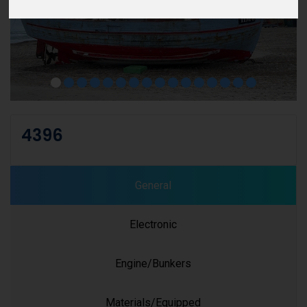
4396
General
Electronic
Engine/Bunkers
Materials/Equipped