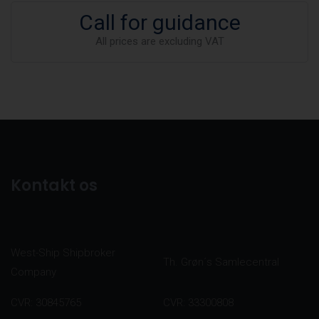
Call for guidance
All prices are excluding VAT
Kontakt os
West-Ship Shipbroker
Th. Grøn´s Samlecentral
Company
CVR: 30845765
CVR: 33300808