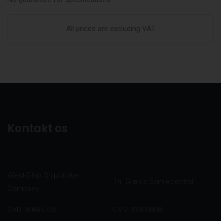
All prices are excluding VAT
Kontakt os
West-Ship Shipbroker
Th. Grøn´s Samlecentral
Company
CVR: 30845765
CVR: 33300808