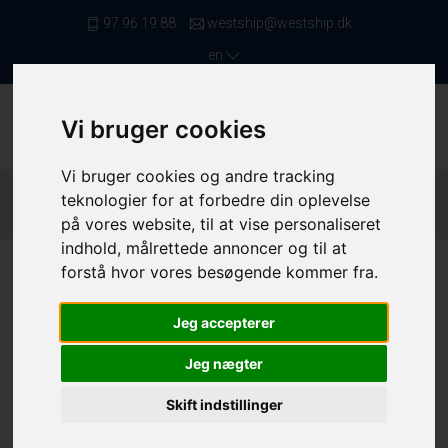
97 96 19 88
westship@westship.dk
en
Vi bruger cookies
Vi bruger cookies og andre tracking
Front Page
/ Saleslist
/ Trawlers From 24,00 Meters
teknologier for at forbedre din oplevelse
Upwards
/ 4138
på vores website, til at vise personaliseret
indhold, målrettede annoncer og til at
forstå hvor vores besøgende kommer fra.
Jeg accepterer
Jeg nægter
Skift indstillinger