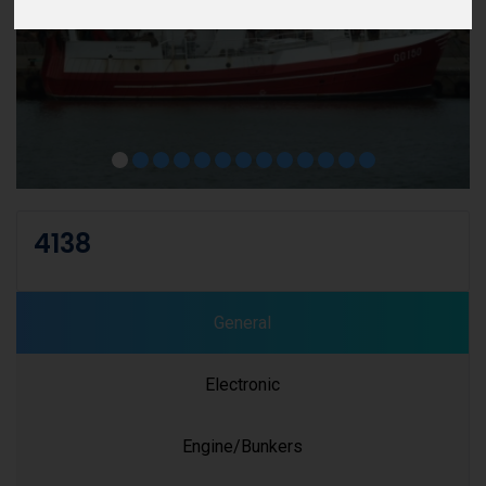
4138
General
Electronic
Engine/Bunkers