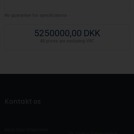
No guarantee for specifications
5250000,00 DKK
All prices are excluding VAT
Kontakt os
West-Ship Shipbroker
Th. Grøn´s Samlecentral