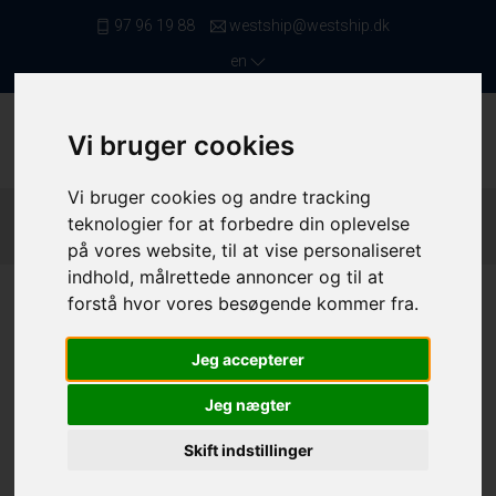
97 96 19 88
westship@westship.dk
en
Vi bruger cookies
Vi bruger cookies og andre tracking
Front Page
/ Saleslist
/ Trawlers From 12,00 To 16,99 Meters
teknologier for at forbedre din oplevelse
/ 4086
på vores website, til at vise personaliseret
indhold, målrettede annoncer og til at
forstå hvor vores besøgende kommer fra.
Jeg accepterer
Jeg nægter
Skift indstillinger