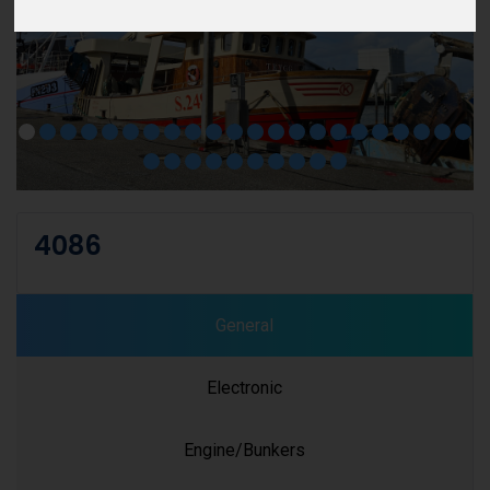
4086
General
Electronic
Engine/Bunkers