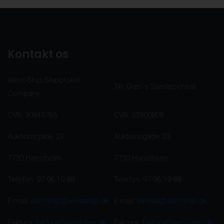
Kontakt os
West-Ship Shipbroker
Th. Grøn´s Samlecentral
Company
CVR: 30845765
CVR: 33300808
Auktionsgade 23
Auktionsgade 23
7730 Hanstholm
7730 Hanstholm
Telefon: 97 96 19 88
Telefon: 97 96 19 88
E-mail:
westship@westship.dk
E-mail:
tilmeld@westship.dk
Faktura:
faktura@westship.dk
Faktura:
faktura@westship.dk