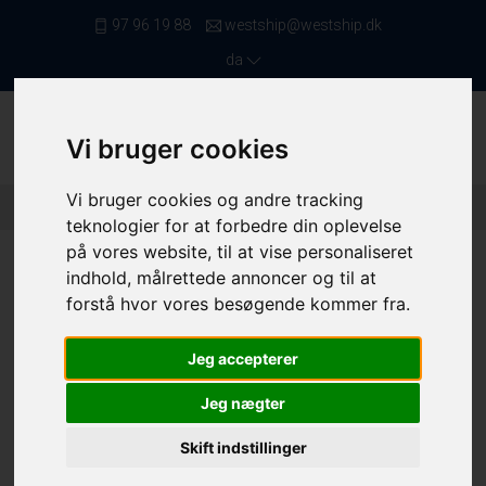
97 96 19 88
westship@westship.dk
da
Vi bruger cookies
Vi bruger cookies og andre tracking
Forside
/ Fiskefartøjer
/ Garnbåde Under 11,99 Meter
/ 4380
teknologier for at forbedre din oplevelse
på vores website, til at vise personaliseret
indhold, målrettede annoncer og til at
forstå hvor vores besøgende kommer fra.
Jeg accepterer
Jeg nægter
Skift indstillinger